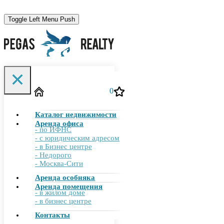
Toggle Left Menu Push
Toggle Filter Push
0
Каталог недвижимости
755-00-10
+7 (495)
Аренда офиса
- по ИФНС
- с юридическим адресом
- в Бизнес центре
- Недорого
info@pegasrealty.ru
- Москва-Сити
Аренда особняка
Аренда помещения
- в жилом доме
Отправить заявку
- в бизнес центре
Контакты