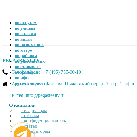
по округам
по улицам
по классам
по видам
по назначению
по метро
по районам
PEGASREALTY
по размещению
по стоимости
Телефон/факс: +7 (495) 755-00-10
по площади
по ифнс
Адрес: Россия, г.Москва, Пыжевский пер. д. 5, стр. 1, офи
по популярности
E-mail:info@pegasrealty.ru
О компании
- владельцам
- отзывы
- конфиденциальность
- статьи
- арендаторам