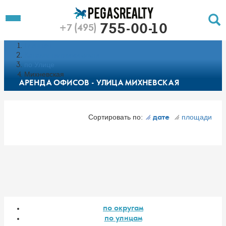
To
Toggle
755-00-10
+7 (495)
Left
Filt
Menu
Главная
Push
Pu
Каталог недвижимости
по Улице
Михневская
АРЕНДА ОФИСОВ - УЛИЦА МИХНЕВСКАЯ
Сортировать по:
площади
дате
по округам
по улицам