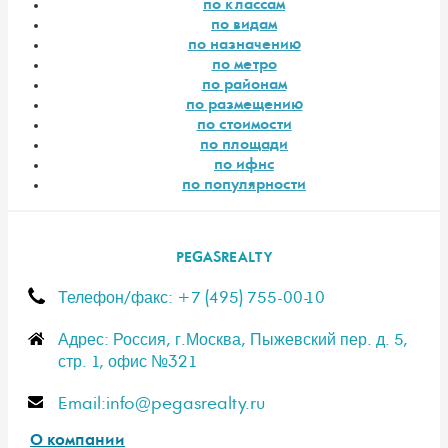
по классам
по видам
по назначению
по метро
по районам
по размещению
по стоимости
по площади
по ифнс
по популярности
PEGASREALTY
Телефон/факс: +7 (495) 755-00-10
Адрес: Россия, г.Москва, Пыжевский пер. д. 5,
стр. 1, офис №321
E-mail:info@pegasrealty.ru
О компании