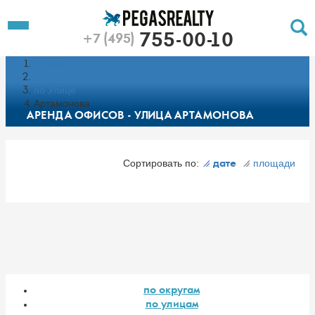
To
Toggle
755-00-10
+7 (495)
Left
Filt
Menu
Главная
Push
Pu
Каталог недвижимости
по Улице
Артамонова
АРЕНДА ОФИСОВ - УЛИЦА АРТАМОНОВА
Сортировать по:
площади
дате
по округам
по улицам