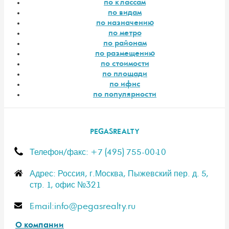
по классам
по видам
по назначению
по метро
по районам
по размещению
по стоимости
по площади
по ифнс
по популярности
PEGASREALTY
Телефон/факс: +7 (495) 755-00-10
Адрес: Россия, г.Москва, Пыжевский пер. д. 5,
стр. 1, офис №321
E-mail:info@pegasrealty.ru
О компании