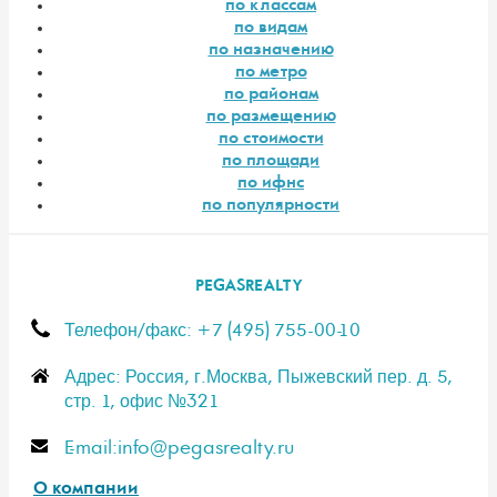
по классам
по видам
по назначению
по метро
по районам
по размещению
по стоимости
по площади
по ифнс
по популярности
PEGASREALTY
Телефон/факс: +7 (495) 755-00-10
Адрес: Россия, г.Москва, Пыжевский пер. д. 5,
стр. 1, офис №321
E-mail:info@pegasrealty.ru
О компании