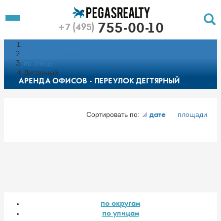
To
Toggle
755-00-10
+7 (495)
Left
Filt
Menu
Главная
Push
Pu
Каталог недвижимости
по Улице
Дегтярный
АРЕНДА ОФИСОВ - ПЕРЕУЛОК ДЕГТЯРНЫЙ
Сортировать по:
площади
дате
по округам
по улицам