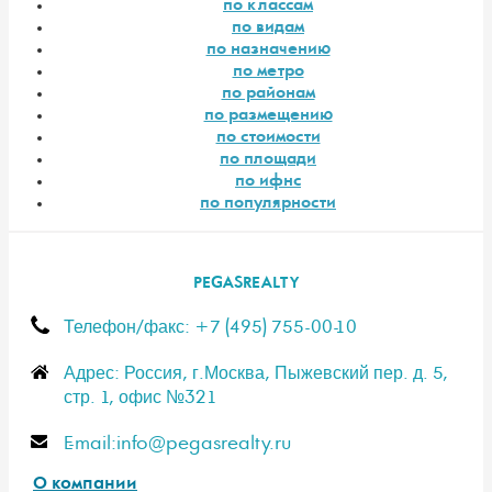
по классам
по видам
по назначению
по метро
по районам
по размещению
по стоимости
по площади
по ифнс
по популярности
PEGASREALTY
Телефон/факс: +7 (495) 755-00-10
Адрес: Россия, г.Москва, Пыжевский пер. д. 5,
стр. 1, офис №321
E-mail:info@pegasrealty.ru
О компании