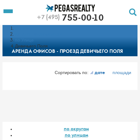
To
Toggle
755-00-10
+7 (495)
Left
Filt
Menu
Главная
Push
Pu
Каталог недвижимости
по Улице
Девичьего Поля
АРЕНДА ОФИСОВ - ПРОЕЗД ДЕВИЧЬЕГО ПОЛЯ
Сортировать по:
площади
дате
по округам
по улицам