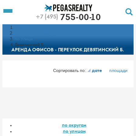
To
Toggle
755-00-10
+7 (495)
Left
Filt
Menu
Главная
Push
Pu
Каталог недвижимости
по Улице
Девятинский Б.
АРЕНДА ОФИСОВ - ПЕРЕУЛОК ДЕВЯТИНСКИЙ Б.
Сортировать по:
площади
дате
по округам
по улицам