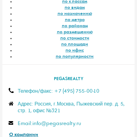
по классам
по видам
по назначению
по метро
по районам
по размещению
по стоимости
по площади
по ифнс
по популярности
PEGASREALTY
Телефон/факс: +7 (495) 755-00-10
Адрес: Россия, г.Москва, Пыжевский пер. д. 5,
стр. 1, офис №321
E-mail:info@pegasrealty.ru
О компании