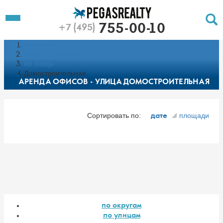
To
Toggle
755-00-10
+7 (495)
Left
Filt
Menu
Главная
Push
Pu
Каталог недвижимости
по Улице
Домостроительная
АРЕНДА ОФИСОВ - УЛИЦА ДОМОСТРОИТЕЛЬНАЯ
Сортировать по:
площади
дате
по округам
по улицам