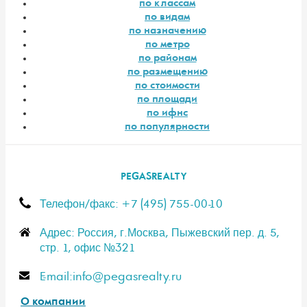
по классам
по видам
по назначению
по метро
по районам
по размещению
по стоимости
по площади
по ифнс
по популярности
PEGASREALTY
Телефон/факс: +7 (495) 755-00-10
Адрес: Россия, г.Москва, Пыжевский пер. д. 5,
стр. 1, офис №321
E-mail:info@pegasrealty.ru
О компании