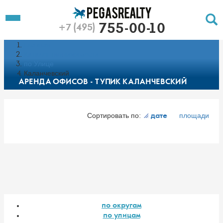
To
Toggle
755-00-10
+7 (495)
Left
Filt
Menu
Главная
Push
Pu
Каталог недвижимости
по Улице
Каланчевский
АРЕНДА ОФИСОВ - ТУПИК КАЛАНЧЕВСКИЙ
Сортировать по:
площади
дате
по округам
по улицам