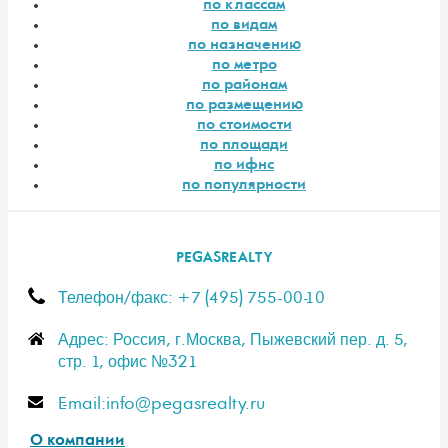
по классам
по видам
по назначению
по метро
по районам
по размещению
по стоимости
по площади
по ифнс
по популярности
PEGASREALTY
Телефон/факс: +7 (495) 755-00-10
Адрес: Россия, г.Москва, Пыжевский пер. д. 5,
стр. 1, офис №321
E-mail:info@pegasrealty.ru
О компании