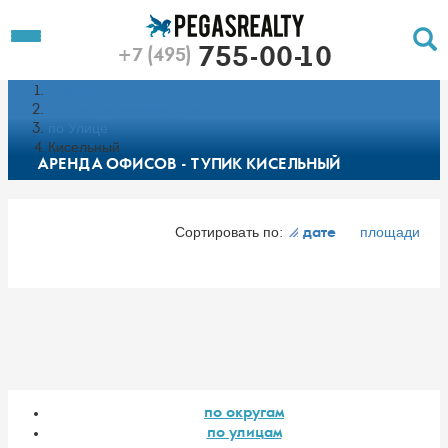
To
Toggle
755-00-10
+7 (495)
Left
Filt
Menu
Главная
Push
Pu
Каталог недвижимости
по Улице
Кисельный
АРЕНДА ОФИСОВ - ТУПИК КИСЕЛЬНЫЙ
Сортировать по:
площади
дате
по округам
по улицам