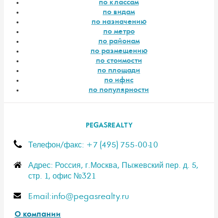
по классам
по видам
по назначению
по метро
по районам
по размещению
по стоимости
по площади
по ифнс
по популярности
PEGASREALTY
Телефон/факс: +7 (495) 755-00-10
Адрес: Россия, г.Москва, Пыжевский пер. д. 5,
стр. 1, офис №321
E-mail:info@pegasrealty.ru
О компании