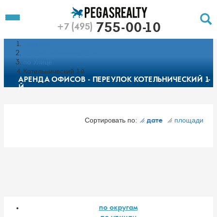
To
Toggle
755-00-10
+7 (495)
Left
Filt
Menu
Главная
Push
Pu
Каталог недвижимости
по Улице
Котельнический 1-й
АРЕНДА ОФИСОВ - ПЕРЕУЛОК КОТЕЛЬНИЧЕСКИЙ 1-
Й
Сортировать по:
площади
дате
по округам