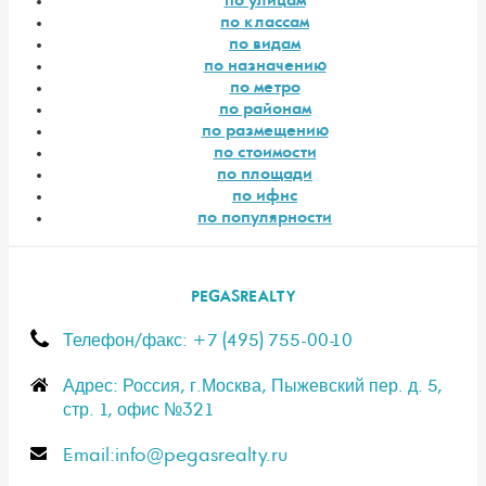
по улицам
по классам
по видам
по назначению
по метро
по районам
по размещению
по стоимости
по площади
по ифнс
по популярности
PEGASREALTY
Телефон/факс: +7 (495) 755-00-10
Адрес: Россия, г.Москва, Пыжевский пер. д. 5,
стр. 1, офис №321
E-mail:info@pegasrealty.ru