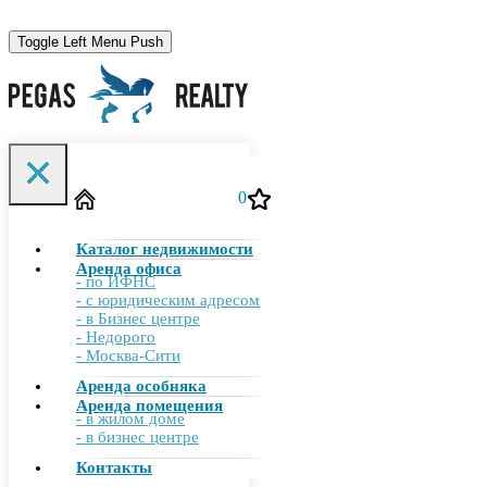
Toggle Left Menu Push
Toggle Filter Push
0
Каталог недвижимости
755-00-10
+7 (495)
Аренда офиса
- по ИФНС
- с юридическим адресом
- в Бизнес центре
- Недорого
info@pegasrealty.ru
- Москва-Сити
Аренда особняка
Аренда помещения
- в жилом доме
Отправить заявку
- в бизнес центре
Контакты