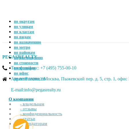
по округам
по улицам
по классам
по видам
по назначению
по метро
по районам
PEGASREALTY
по размещению
по стоимости
Телефон/факс: +7 (495) 755-00-10
по площади
по ифнс
Адрес: Россия, г.Москва, Пыжевский пер. д. 5, стр. 1, офи
по популярности
E-mail:info@pegasrealty.ru
О компании
- владельцам
- отзывы
- конфиденциальность
- статьи
- арендаторам