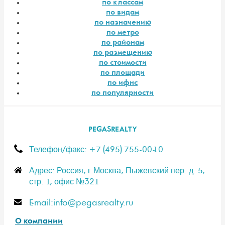
по классам
по видам
по назначению
по метро
по районам
по размещению
по стоимости
по площади
по ифнс
по популярности
PEGASREALTY
Телефон/факс: +7 (495) 755-00-10
Адрес: Россия, г.Москва, Пыжевский пер. д. 5,
стр. 1, офис №321
E-mail:info@pegasrealty.ru
О компании