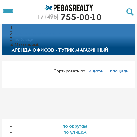
To
Toggle
755-00-10
+7 (495)
Left
Filt
Menu
Главная
Push
Pu
Каталог недвижимости
по Улице
Магазинный
АРЕНДА ОФИСОВ - ТУПИК МАГАЗИННЫЙ
Сортировать по:
площади
дате
по округам
по улицам