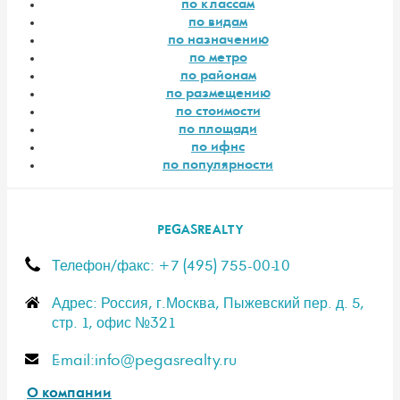
по классам
по видам
по назначению
по метро
по районам
по размещению
по стоимости
по площади
по ифнс
по популярности
PEGASREALTY
Телефон/факс: +7 (495) 755-00-10
Адрес: Россия, г.Москва, Пыжевский пер. д. 5,
стр. 1, офис №321
E-mail:info@pegasrealty.ru
О компании