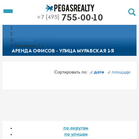
To
Toggle
755-00-10
+7 (495)
Left
Filt
Menu
Главная
Push
Pu
Каталог недвижимости
по Улице
Муравская 1-я
АРЕНДА ОФИСОВ - УЛИЦА МУРАВСКАЯ 1-Я
Сортировать по:
площади
дате
по округам
по улицам