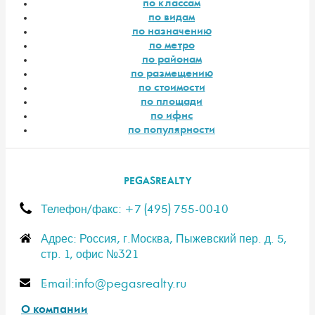
по классам
по видам
по назначению
по метро
по районам
по размещению
по стоимости
по площади
по ифнс
по популярности
PEGASREALTY
Телефон/факс: +7 (495) 755-00-10
Адрес: Россия, г.Москва, Пыжевский пер. д. 5,
стр. 1, офис №321
E-mail:info@pegasrealty.ru
О компании