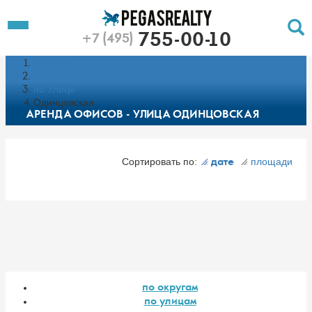
To
Toggle
755-00-10
+7 (495)
Left
Filt
Menu
Главная
Push
Pu
Каталог недвижимости
по Улице
Одинцовская
АРЕНДА ОФИСОВ - УЛИЦА ОДИНЦОВСКАЯ
Сортировать по:
площади
дате
по округам
по улицам