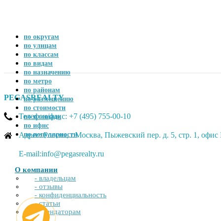
по округам
по улицам
по классам
по видам
по назначению
по метро
по районам
PEGASREALTY
по размещению
по стоимости
Телефон/факс: +7 (495) 755-00-10
по площади
по ифнс
Адрес: Россия, г.Москва, Пыжевский пер. д. 5, стр. 1, офи
по популярности
E-mail:info@pegasrealty.ru
О компании
- владельцам
- отзывы
- конфиденциальность
- статьи
- арендаторам