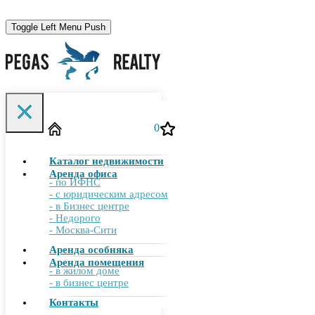
Toggle Left Menu Push
Toggle Filter Push
0
Каталог недвижимости
755-00-10
+7 (495)
Аренда офиса
- по ИФНС
- с юридическим адресом
- в Бизнес центре
- Недорого
info@pegasrealty.ru
- Москва-Сити
Аренда особняка
Аренда помещения
- в жилом доме
Отправить заявку
- в бизнес центре
Контакты