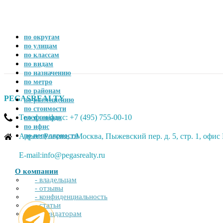
по округам
по улицам
по классам
по видам
по назначению
по метро
по районам
PEGASREALTY
по размещению
по стоимости
Телефон/факс: +7 (495) 755-00-10
по площади
по ифнс
Адрес: Россия, г.Москва, Пыжевский пер. д. 5, стр. 1, офи
по популярности
E-mail:info@pegasrealty.ru
О компании
- владельцам
- отзывы
- конфиденциальность
- статьи
- арендаторам