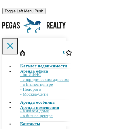
Toggle Left Menu Push
Toggle Filter Push
0
Каталог недвижимости
755-00-10
+7 (495)
Аренда офиса
- по ИФНС
- с юридическим адресом
- в Бизнес центре
- Недорого
info@pegasrealty.ru
- Москва-Сити
Аренда особняка
Аренда помещения
- в жилом доме
Отправить заявку
- в бизнес центре
Контакты