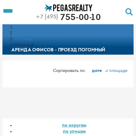
To
Toggle
755-00-10
+7 (495)
Left
Filt
Menu
Главная
Push
Pu
Каталог недвижимости
по Улице
Погонный
АРЕНДА ОФИСОВ - ПРОЕЗД ПОГОННЫЙ
Сортировать по:
площади
дате
по округам
по улицам