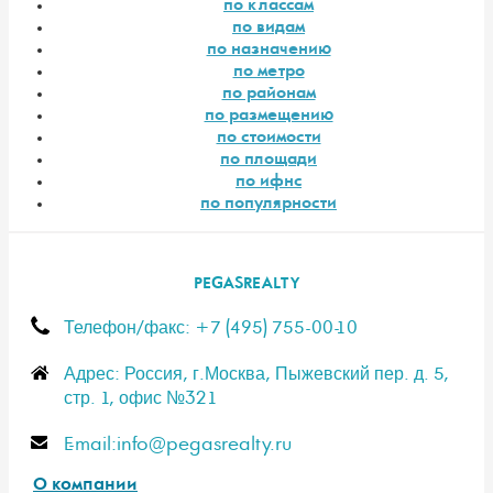
по классам
по видам
по назначению
по метро
по районам
по размещению
по стоимости
по площади
по ифнс
по популярности
PEGASREALTY
Телефон/факс: +7 (495) 755-00-10
Адрес: Россия, г.Москва, Пыжевский пер. д. 5,
стр. 1, офис №321
E-mail:info@pegasrealty.ru
О компании