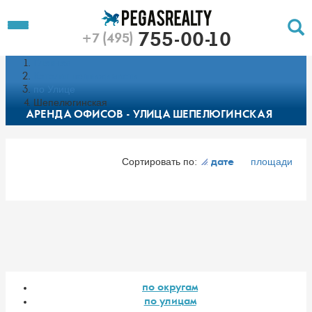
To
Toggle
755-00-10
+7 (495)
Left
Filt
Menu
Главная
Push
Pu
Каталог недвижимости
по Улице
Шепелюгинская
АРЕНДА ОФИСОВ - УЛИЦА ШЕПЕЛЮГИНСКАЯ
Сортировать по:
площади
дате
по округам
по улицам