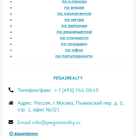
по классам
по видам
по назначению
по метро
по районам
по размещению
по стоимости
по площади
по ифнс
по популярности
PEGASREALTY
Телефон/факс: +7 (495) 755-00-10
Адрес: Россия, г.Москва, Пыжевский пер. д. 5,
стр. 1, офис №321
E-mail:info@pegasrealty.ru
О компании