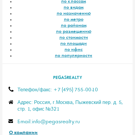
по классам
по видам
по назначению
по метро
по районам
по размещению
по стоимости
по площади
по ифнс
по популярности
PEGASREALTY
Телефон/факс: +7 (495) 755-00-10
Адрес: Россия, г.Москва, Пыжевский пер. д. 5,
стр. 1, офис №321
E-mail:info@pegasrealty.ru
О компании