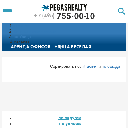
To
Toggle
755-00-10
+7 (495)
Left
Filt
Menu
Главная
Push
Pu
Каталог недвижимости
по Улице
Веселая
АРЕНДА ОФИСОВ - УЛИЦА ВЕСЕЛАЯ
Сортировать по:
площади
дате
по округам
по улицам