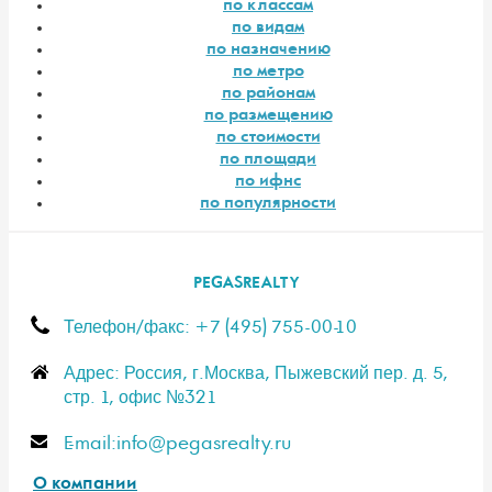
по классам
по видам
по назначению
по метро
по районам
по размещению
по стоимости
по площади
по ифнс
по популярности
PEGASREALTY
Телефон/факс: +7 (495) 755-00-10
Адрес: Россия, г.Москва, Пыжевский пер. д. 5,
стр. 1, офис №321
E-mail:info@pegasrealty.ru
О компании