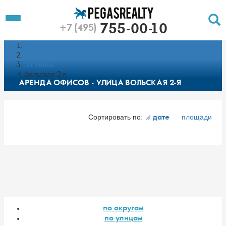
To
Toggle
755-00-10
+7 (495)
Left
Filt
Menu
Главная
Push
Pu
Каталог недвижимости
по Улице
Вольская 2-я
АРЕНДА ОФИСОВ - УЛИЦА ВОЛЬСКАЯ 2-Я
Сортировать по:
площади
дате
по округам
по улицам