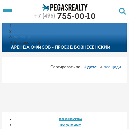
To
Toggle
755-00-10
+7 (495)
Left
Filt
Menu
Главная
Push
Pu
Каталог недвижимости
по Улице
Вознесенский
АРЕНДА ОФИСОВ - ПРОЕЗД ВОЗНЕСЕНСКИЙ
Сортировать по:
площади
дате
по округам
по улицам