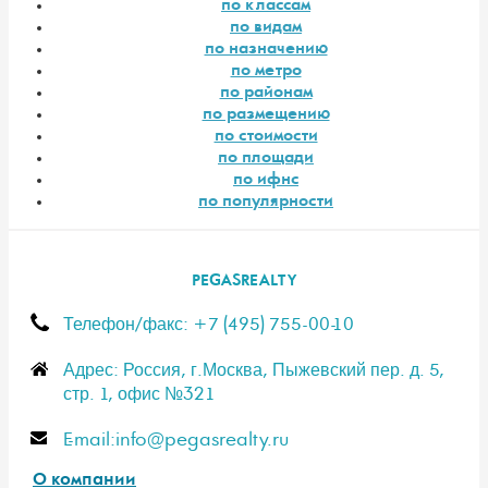
по классам
по видам
по назначению
по метро
по районам
по размещению
по стоимости
по площади
по ифнс
по популярности
PEGASREALTY
Телефон/факс: +7 (495) 755-00-10
Адрес: Россия, г.Москва, Пыжевский пер. д. 5,
стр. 1, офис №321
E-mail:info@pegasrealty.ru
О компании