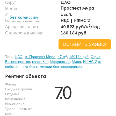
Округ:
ЦАО
Проспект Мира
Метро:
Удаленность:
1 м.п.
без комиссии
Налогообложение:
НДС | ИФНС 2
2
Арендная ставка:
40 893 руб/м
/год
Стоимость в месяц:
160 164
руб
ОСТАВИТЬ ЗАЯВКУ
2
Теги:
ЦАО
,
м. Проспект Мира
,
47 м
,
160164 руб
,
Офис
,
Бизнес центре
,
класс B+
,
Мещанский
,
Мира
,
ИФНС 2
от
собственника
без комиссии
без посредников
Рейтинг объекта
Фасад
7.0
Входная группа
Отделка
помещения
Инженерия
Удаленность от
метро