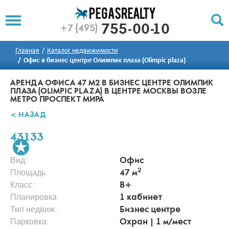
To
Toggle
755-00-10
+7 (495)
Left
Filt
Menu
Push
Главная
Каталог недвижимости
Pu
Офис в бизнес центре Олимпик плаза (Olimpic plaza)
АРЕНДА ОФИСА 47 М2 В БИЗНЕС ЦЕНТРЕ ОЛИМПИК
ПЛАЗА (OLIMPIC PLAZA) В ЦЕНТРЕ МОСКВЫ ВОЗЛЕ
МЕТРО ПРОСПЕКТ МИРА
< НАЗАД
43133
Вид:
Офис
2
Площадь:
47 м
Класс:
B+
Планировка:
1 кабинет
Тип недвиж.:
Бизнес центре
Парковка:
Охран | 1 м/мест