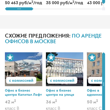
2
2
50 463 руб/м
/год
35 000 руб/м
/год
43 000 руб
СХОЖИЕ ПРЕДЛОЖЕНИЯ:
ПО АРЕНДЕ
ОФИСОВ В МОСКВЕ
с комиссией
с комиссией
с комисс
Офис в бизнес
Офис в бизнес
Офис в
центре Капитал Лофт
центре на улице
администра
Большая Почтовая
здании на ул
2
2
2
42 м
36 м
50 м
Перовская
класс B
класс B
класс С