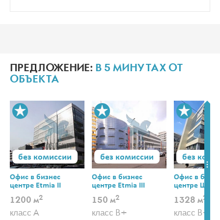
ПРЕДЛОЖЕНИЕ:
В 5 МИНУТАХ ОТ
ОБЪЕКТА
без комиссии
без комиссии
без коми
Офис в бизнес
Офис в бизнес
Офис в бизн
центре Etmia II
центре Etmia III
центре Щепк
(Этмиа)
(Этмиа III)
2
2
2
1200 м
150 м
1328 м
класс A
класс B+
класс B+