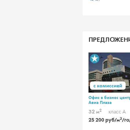
ПРЕДЛОЖЕН
с комиссией
Офис в бизнес цент
Авиа Плаза
2
класс A
32 м
2
25 200 руб/м
/го