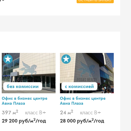
ОСТАВИТЬ ЗАЯВКУ
без комиссии
с комиссией
без
Офис в бизнес центре
Офис в бизнес центре
Офис 
Авиа Плаза
Авиа Плаза
Авиа 
2
2
класс B+
класс B+
397 м
24 м
130 
2
2
29 200 руб/м
/год
28 000 руб/м
/год
22 0